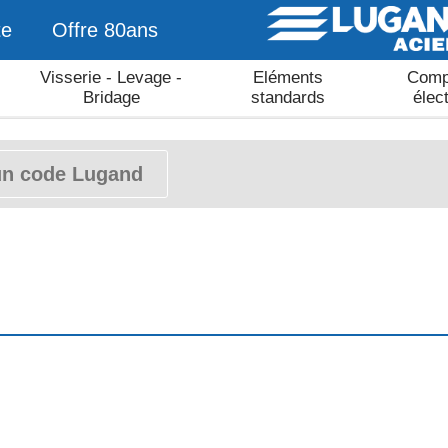
te
Offre 80ans
Visserie - Levage -
Eléments
Comp
Bridage
standards
élec