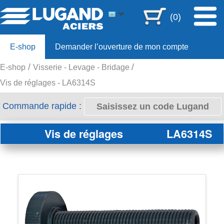
(0)
E-shop
Demander l’ouverture de mon compte
E-shop
Visserie - Levage - Bridage
Offre 80ans
Vis de réglages - LA6314S
Commande rapide :
Vis de réglages
LA6314S