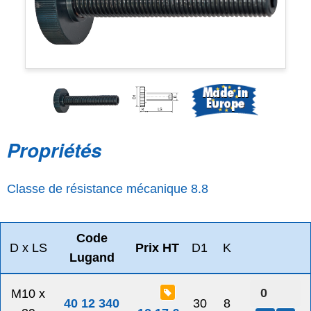
Propriétés
Classe de résistance mécanique 8.8
Code
D x LS
Prix HT
D1
K
Lugand
M10 x
40 12 340
30
8