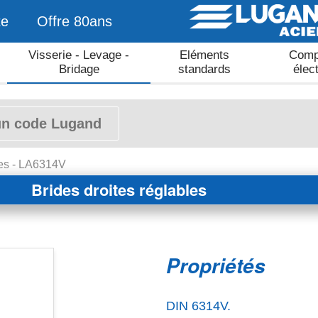
te
Offre 80ans
Visserie - Levage -
Eléments
Comp
Bridage
standards
élec
les - LA6314V
Brides droites réglables
Propriétés
DIN 6314V.