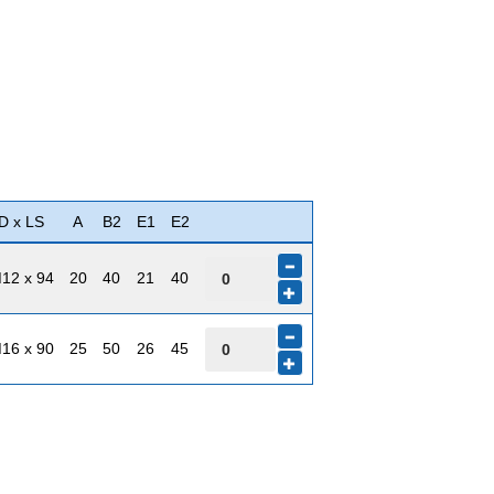
D x LS
A
B2
E1
E2
12 x 94
20
40
21
40
16 x 90
25
50
26
45