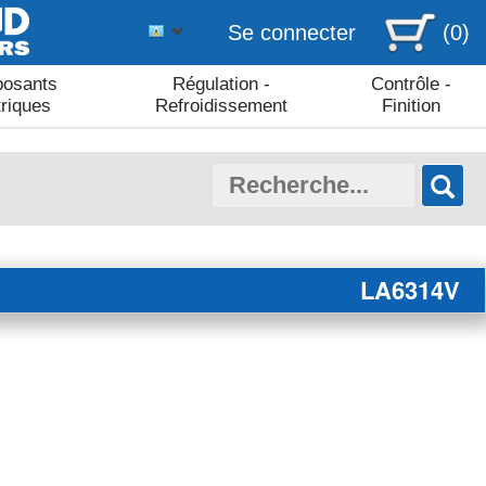
Se connecter
(0)
osants
Régulation -
Contrôle -
triques
Refroidissement
Finition
LA6314V