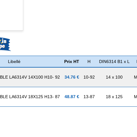
Libellé
Prix HT
H
DIN6314 B1 x L
LE LA6314V 14X100 H10- 92
34.76 €
10-92
14 x 100
M
LE LA6314V 18X125 H13- 87
48.87 €
13-87
18 x 125
M