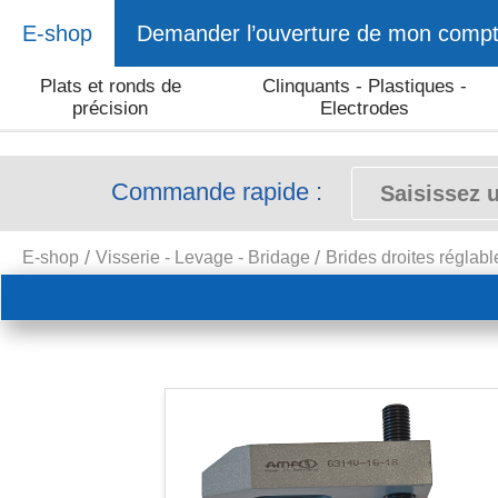
E-shop
Demander l’ouverture de mon comp
Plats et ronds de
Clinquants - Plastiques -
précision
Electrodes
Commande rapide :
E-shop
Visserie - Levage - Bridage
Brides droites réglab