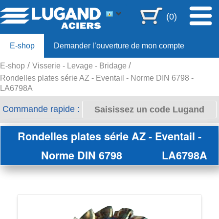
(0)
E-shop
Demander l’ouverture de mon compte
E-shop
Visserie - Levage - Bridage
Offre 80ans
Rondelles plates série AZ - Eventail - Norme DIN 6798 -
LA6798A
Commande rapide :
Rondelles plates série AZ - Eventail -
Norme DIN 6798
LA6798A