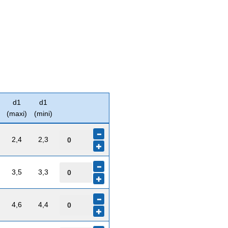
d1
d1
(maxi)
(mini)
2,4
2,3
3,5
3,3
4,6
4,4