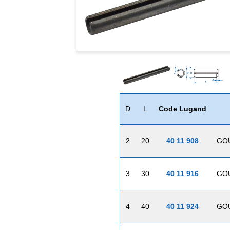
D
L
Code Lugand
2
20
40 11 908
GOU
3
30
40 11 916
GOU
4
40
40 11 924
GOU