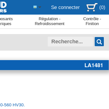
Se connecter
(0)
osants
Régulation -
Contrôle -
triques
Refroidissement
Finition
LA1481
420-560 HV30.