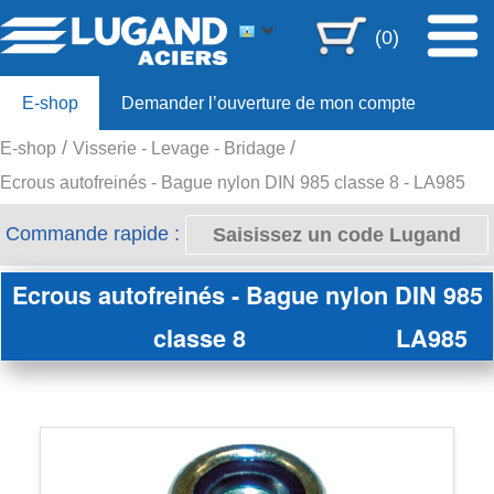
(0)
E-shop
Demander l’ouverture de mon compte
E-shop
Visserie - Levage - Bridage
Offre 80ans
Ecrous autofreinés - Bague nylon DIN 985 classe 8 - LA985
Commande rapide :
Ecrous autofreinés - Bague nylon DIN 985
classe 8
LA985