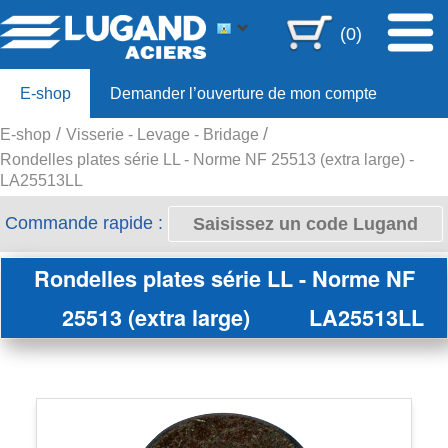
(0)
E-shop
Demander l’ouverture de mon compte
E-shop
Visserie - Levage - Bridage
Offre 80ans
Rondelles plates série LL - Norme NF 25513 (extra large) -
LA25513LL
Commande rapide :
Rondelles plates série LL - Norme NF
25513 (extra large)
LA25513LL