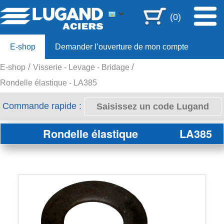
(0)
E-shop
Demander l’ouverture de mon compte
E-shop
Visserie - Levage - Bridage
Offre 80ans
Rondelle élastique - LA385
Commande rapide :
Rondelle élastique
LA385