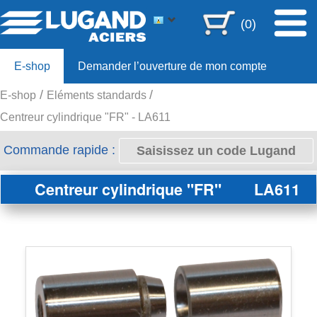
(0)
E-shop
Demander l’ouverture de mon compte
E-shop
Eléments standards
Offre 80ans
Centreur cylindrique "FR" - LA611
Commande rapide :
Centreur cylindrique "FR"
LA611