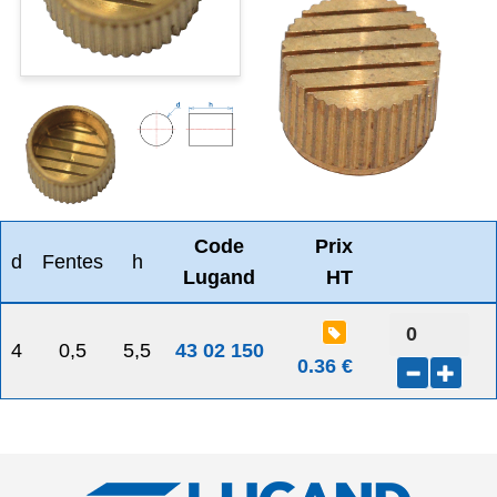
Code
Prix
d
Fentes
h
Lugand
HT
4
0,5
5,5
43 02 150
0.36 €