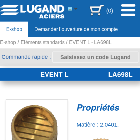
(0)
E-shop
Demander l’ouverture de mon compte
E-shop
Eléments standards
EVENT L - LA698L
Offre 80ans
Commande rapide :
EVENT L
LA698L
Propriétés
Matière : 2.0401.