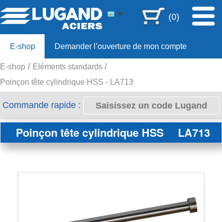
(0)
E-shop
Demander l’ouverture de mon compte
E-shop
Eléments standards
Offre 80ans
Poinçon tête cylindrique HSS - LA713
Commande rapide :
Poinçon tête cylindrique HSS
LA713