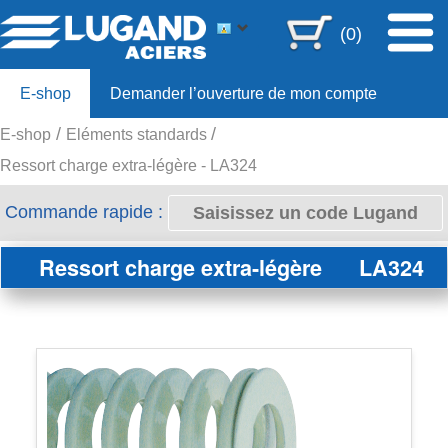
(0)
E-shop
Demander l’ouverture de mon compte
E-shop
Eléments standards
Offre 80ans
Ressort charge extra-légère - LA324
Commande rapide :
Ressort charge extra-légère
LA324