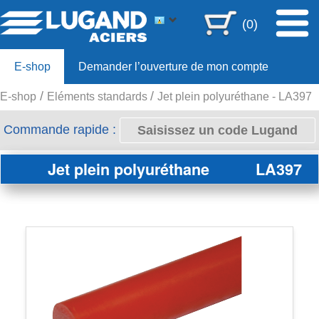
(0)
E-shop
Demander l’ouverture de mon compte
E-shop
Eléments standards
Jet plein polyuréthane - LA397
Offre 80ans
Commande rapide :
Jet plein polyuréthane
LA397