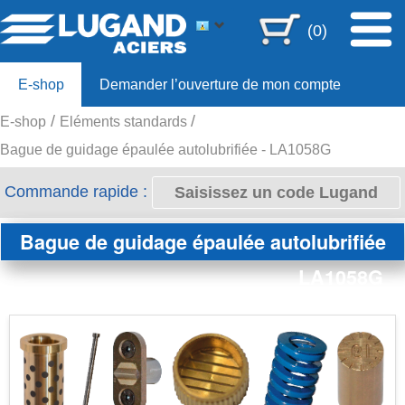
(0)
E-shop
Demander l’ouverture de mon compte
E-shop
Eléments standards
Offre 80ans
Bague de guidage épaulée autolubrifiée - LA1058G
Commande rapide :
Bague de guidage épaulée autolubrifiée
LA1058G