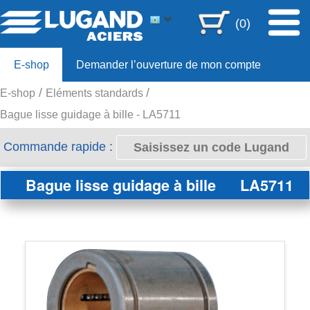
(0)
E-shop
Demander l’ouverture de mon compte
E-shop
Eléments standards
Offre 80ans
Bague lisse guidage à bille - LA5711
Commande rapide :
Bague lisse guidage à bille
LA5711