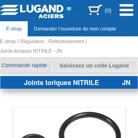
(0)
E-shop
Demander l’ouverture de mon compte
E-shop
Régulation - Refroidissement
Offre 80ans
Joints toriques NITRILE - JN
Commande rapide :
Joints toriques NITRILE
JN