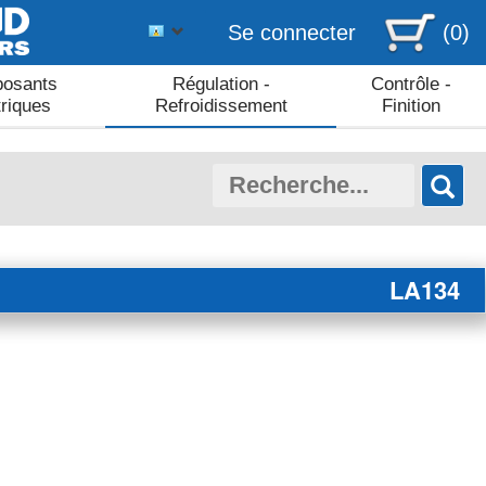
Se connecter
(0)
osants
Régulation -
Contrôle -
triques
Refroidissement
Finition
LA134