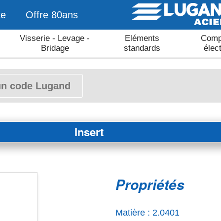
te
Offre 80ans
Visserie - Levage -
Eléments
Comp
Bridage
standards
élec
Insert
Propriétés
Matière : 2.0401