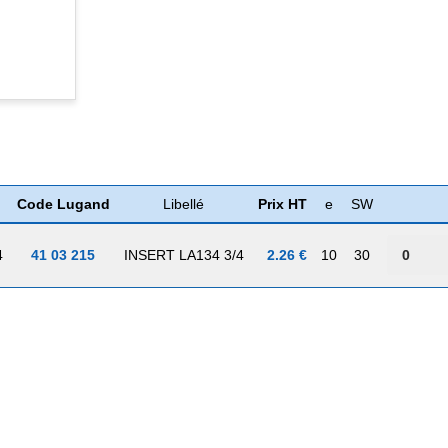
Code Lugand
Libellé
Prix HT
e
SW
4
41 03 215
INSERT LA134 3/4
2.26 €
10
30