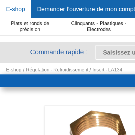
E-shop
Demander l’ouverture de mon comp
Plats et ronds de
Clinquants - Plastiques -
précision
Electrodes
Commande rapide :
E-shop
Régulation - Refroidissement
Insert - LA134