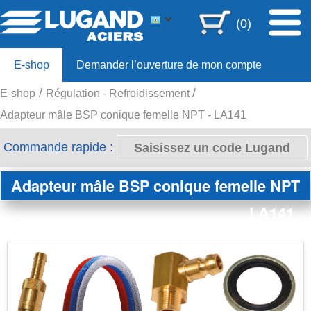
(0)
E-shop
Demander l’ouverture de mon compte
E-shop
Régulation - Refroidissement
Offre 80ans
Adapteur mâle BSP conique femelle NPT - LA141
Commande rapide :
Adapteur mâle BSP conique femelle NPT
LA141