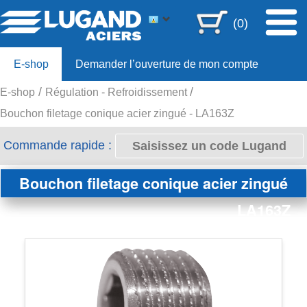
(0)
E-shop
Demander l’ouverture de mon compte
E-shop
Régulation - Refroidissement
Offre 80ans
Bouchon filetage conique acier zingué - LA163Z
Commande rapide :
Bouchon filetage conique acier zingué
LA163Z