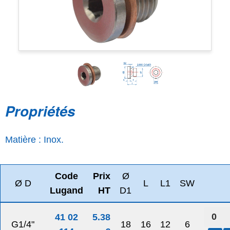
Propriétés
Matière : Inox.
Code
Prix
Ø
Ø D
L
L1
SW
Lugand
HT
D1
41 02
5.38
G1/4"
18
16
12
6