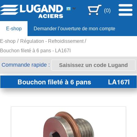
(0)
E-shop
Demander l’ouverture de mon compte
E-shop
Régulation - Refroidissement
Offre 80ans
Bouchon fileté à 6 pans - LA167I
Commande rapide :
Bouchon fileté à 6 pans
LA167I