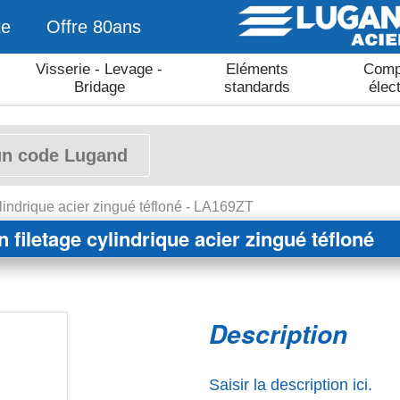
te
Offre 80ans
Visserie - Levage -
Eléments
Comp
Bridage
standards
élec
lindrique acier zingué téfloné - LA169ZT
filetage cylindrique acier zingué téfloné
Description
Saisir la description ici.