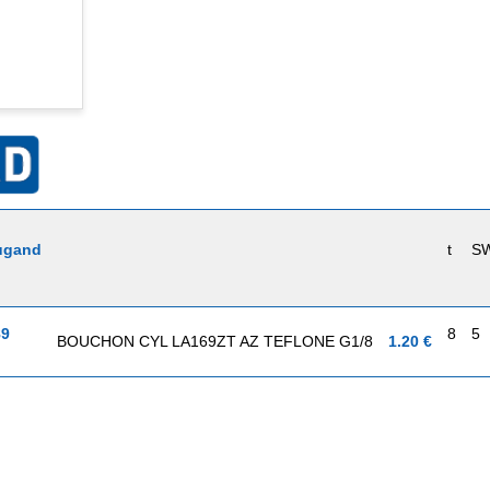
ugand
t
S
89
8
5
BOUCHON CYL LA169ZT AZ TEFLONE G1/8
1.20 €