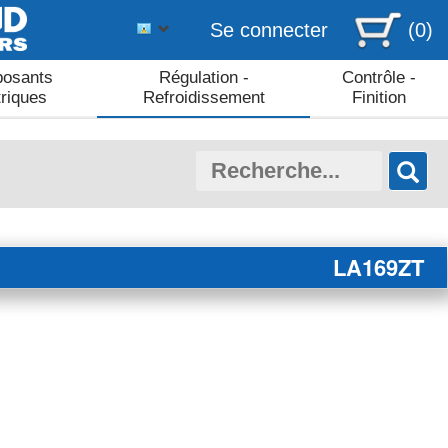
Se connecter
(0)
osants
Régulation -
Contrôle -
triques
Refroidissement
Finition
LA169ZT