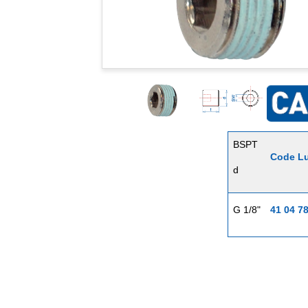
BSPT
Code L
d
G 1/8"
41 04 7