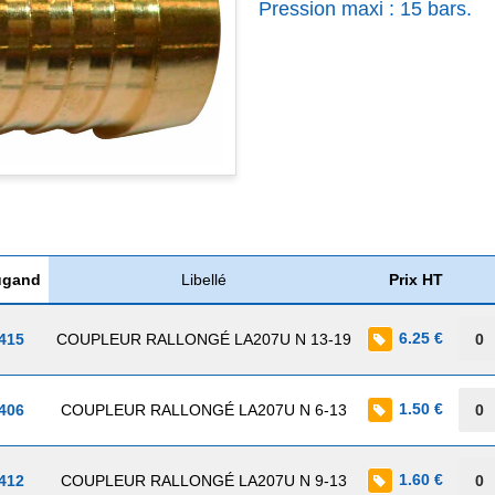
Pression maxi : 15 bars.
ugand
Libellé
Prix HT
6.25 €
 415
COUPLEUR RALLONGÉ LA207U N 13-19
1.50 €
 406
COUPLEUR RALLONGÉ LA207U N 6-13
1.60 €
 412
COUPLEUR RALLONGÉ LA207U N 9-13