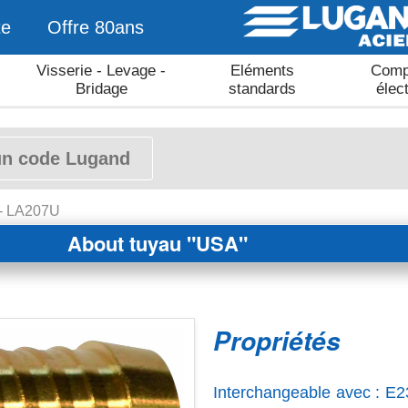
te
Offre 80ans
Visserie - Levage -
Eléments
Comp
Bridage
standards
élec
 - LA207U
About tuyau "USA"
Propriétés
Interchangeable avec : E2