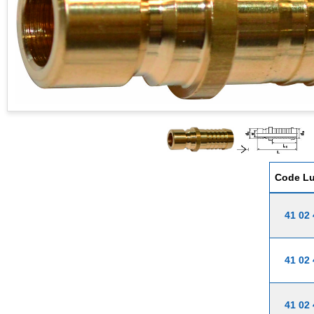
Code L
41 02
41 02
41 02