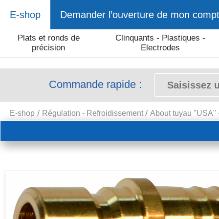
E-shop
Demander l’ouverture de mon comp
Plats et ronds de
Clinquants - Plastiques -
précision
Electrodes
Commande rapide :
E-shop
Régulation - Refroidissement
About tuyau "USA"