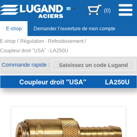
(0)
E-shop
Demander l’ouverture de mon compte
E-shop
Régulation - Refroidissement
Offre 80ans
Coupleur droit "USA" - LA250U
Commande rapide :
Coupleur droit "USA"
LA250U