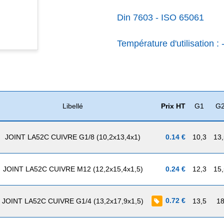
Din 7603 - ISO 65061
Température d'utilisation :
Libellé
Prix HT
G1
G
JOINT LA52C CUIVRE G1/8 (10,2x13,4x1)
0.14 €
10,3
13,
JOINT LA52C CUIVRE M12 (12,2x15,4x1,5)
0.24 €
12,3
15,
0.72 €
JOINT LA52C CUIVRE G1/4 (13,2x17,9x1,5)
13,5
1