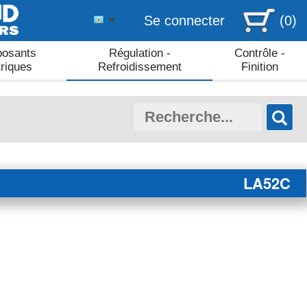
Se connecter
(0)
osants
Régulation -
Contrôle -
triques
Refroidissement
Finition
LA52C