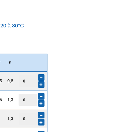
 -20 à 80°C
2
K
5
0,8
5
1,3
8
1,3