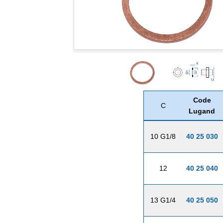
Code
C
Lugand
10 G1/8
40 25 030
12
40 25 040
13 G1/4
40 25 050