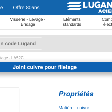
te
Offre 80ans
Visserie - Levage -
Eléments
Comp
Bridage
standards
élec
letage - LA52C
Joint cuivre pour filetage
Propriétés
Matière : cuivre.