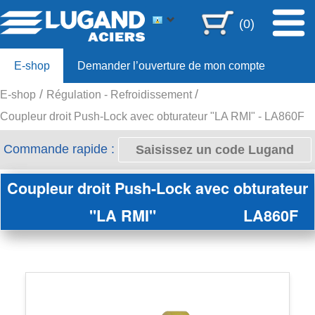
(0)
E-shop
Demander l’ouverture de mon compte
E-shop
Régulation - Refroidissement
Offre 80ans
Coupleur droit Push-Lock avec obturateur "LA RMI" - LA860F
Commande rapide :
Coupleur droit Push-Lock avec obturateur
"LA RMI"
LA860F