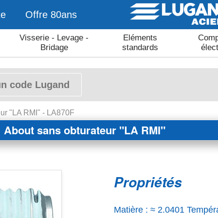
te
Offre 80ans
Visserie - Levage -
Eléments
Comp
Bridage
standards
élec
eur "LA RMI" - LA870F
About sans obturateur "LA RMI"
Propriétés
Matière : ≈ 2.0401 Tempér