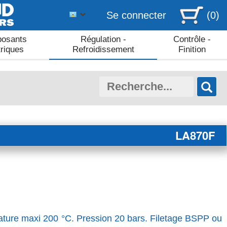
Se connecter
(0)
osants
Régulation -
Contrôle -
triques
Refroidissement
Finition
LA870F
ature maxi 200 °C. Pression 20 bars. Filetage BSPP ou