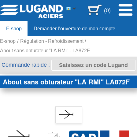
(0)
E-shop
Demander l’ouverture de mon compte
E-shop
Régulation - Refroidissement
Offre 80ans
About sans obturateur "LA RMI" - LA872F
Commande rapide :
About sans obturateur "LA RMI"
LA872F