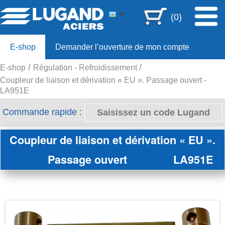
(0)
E-shop
Demander l’ouverture de mon compte
E-shop
Régulation - Refroidissement
Offre 80ans
Coupleur de liaison et dérivation « EU ». Passage ouvert -
LA951E
Commande rapide :
Coupleur de liaison et dérivation « EU ».
Passage ouvert
LA951E