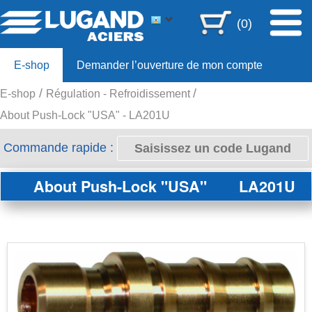
(0)
E-shop
Demander l’ouverture de mon compte
E-shop
Régulation - Refroidissement
Offre 80ans
About Push-Lock "USA" - LA201U
Commande rapide :
About Push-Lock "USA"
LA201U