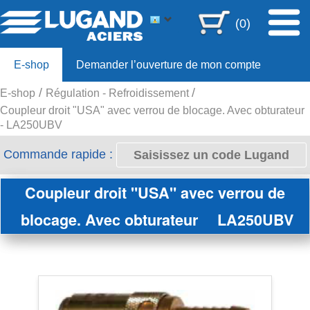
(0)
E-shop
Demander l’ouverture de mon compte
E-shop
Régulation - Refroidissement
Offre 80ans
Coupleur droit "USA" avec verrou de blocage. Avec obturateur
- LA250UBV
Commande rapide :
Coupleur droit "USA" avec verrou de
blocage. Avec obturateur
LA250UBV