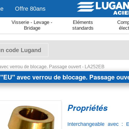
te
Offre 80ans
Visserie - Levage -
Eléments
Comp
Bridage
standards
élec
avec verrou de blocage. Passage ouvert - LA252EB
 "EU" avec verrou de blocage. Passage ouve
Propriétés
Interchangeable avec : 