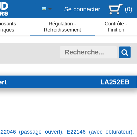
Se connecter
(0)
osants
Régulation -
Contrôle -
triques
Refroidissement
Finition
rt
LA252EB
E22046 (passage ouvert), E22146 (avec obturateur).