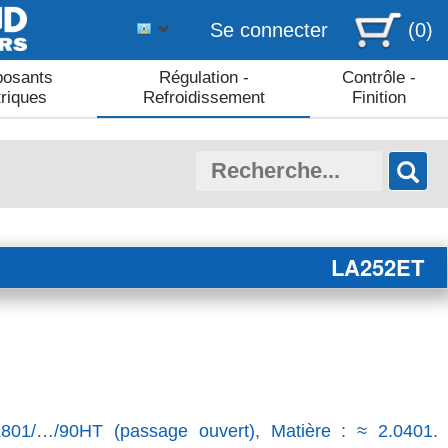
Se connecter
(0)
osants
Régulation -
Contrôle -
triques
Refroidissement
Finition
LA252ET
Z801/…/90HT (passage ouvert), Matière : ≈ 2.0401.