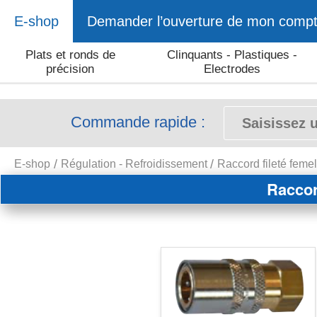
E-shop
Demander l’ouverture de mon comp
Plats et ronds de
Clinquants - Plastiques -
précision
Electrodes
Commande rapide :
E-shop
Régulation - Refroidissement
Raccord fileté feme
Raccor