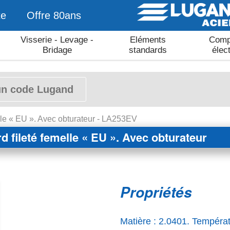
te
Offre 80ans
Visserie - Levage -
Eléments
Comp
Bridage
standards
élec
lle « EU ». Avec obturateur - LA253EV
d fileté femelle « EU ». Avec obturateur
Propriétés
Matière : 2.0401. Températ