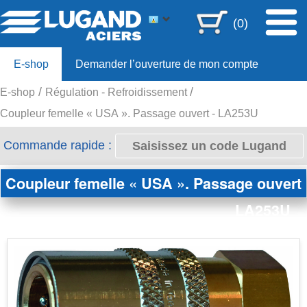
(0)
E-shop
Demander l’ouverture de mon compte
E-shop
Régulation - Refroidissement
Offre 80ans
Coupleur femelle « USA ». Passage ouvert - LA253U
Commande rapide :
Coupleur femelle « USA ». Passage ouvert
LA253U