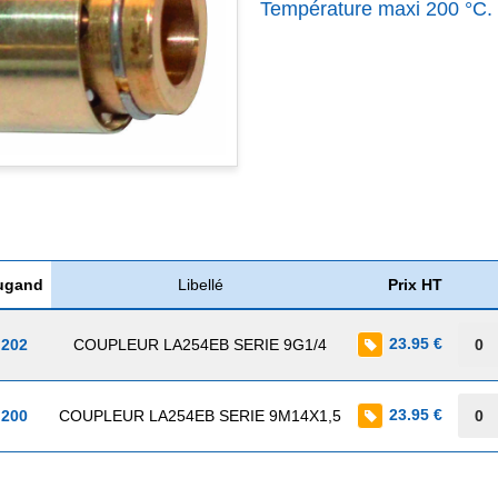
Température maxi 200 °C. 
ugand
Libellé
Prix HT
23.95 €
 202
COUPLEUR LA254EB SERIE 9G1/4
23.95 €
 200
COUPLEUR LA254EB SERIE 9M14X1,5