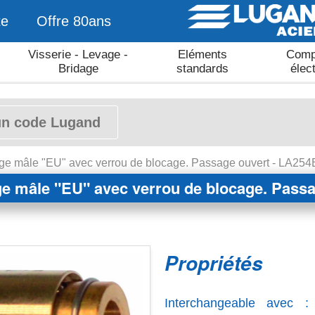
te
Offre 80ans
Visserie - Levage -
Eléments
Comp
Bridage
standards
élec
tage mâle "EU" avec verrou de blocage. Passage ouvert - LA25
age mâle "EU" avec verrou de blocage. Pass
Propriétés
Interchangeable avec 