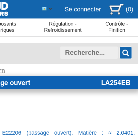
Se connecter
(0)
osants
Régulation -
Contrôle -
triques
Refroidissement
Finition
4EB
age ouvert
LA254EB
: E22206 (passage ouvert). Matière : ≈ 2.0401.