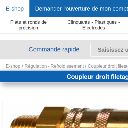
E-shop
Demander l’ouverture de mon comp
Plats et ronds de
Clinquants - Plastiques -
précision
Electrodes
Commande rapide :
E-shop
Régulation - Refroidissement
Coupleur droit file
Coupleur droit filet