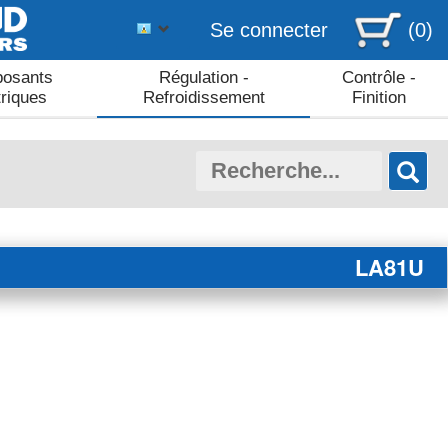
Se connecter
(0)
osants
Régulation -
Contrôle -
triques
Refroidissement
Finition
LA81U