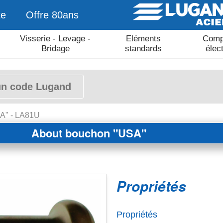
te
Offre 80ans
Visserie - Levage -
Eléments
Comp
Bridage
standards
élec
A" - LA81U
About bouchon "USA"
Propriétés
Propriétés