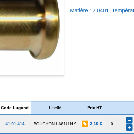
Matière : 2.0401. Tempéra
Code Lugand
Libellé
Prix HT
2.10 €
41 01 414
BOUCHON LA81U N 9