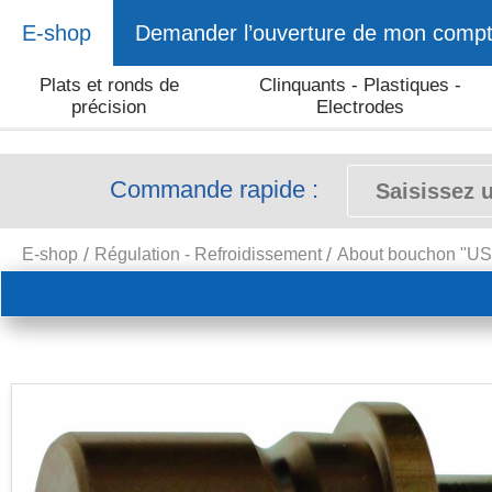
E-shop
Demander l’ouverture de mon comp
Plats et ronds de
Clinquants - Plastiques -
précision
Electrodes
Commande rapide :
E-shop
Régulation - Refroidissement
About bouchon "US