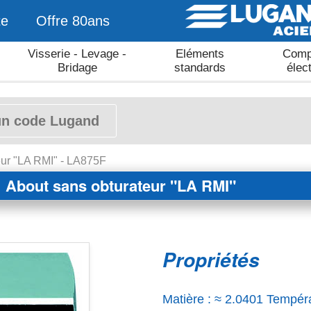
te
Offre 80ans
Visserie - Levage -
Eléments
Comp
Bridage
standards
élec
eur "LA RMI" - LA875F
About sans obturateur "LA RMI"
Propriétés
Matière : ≈ 2.0401 Tempéra