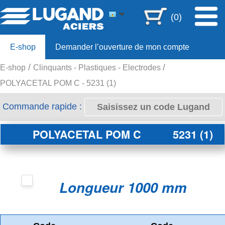
(0)
E-shop
Demander l’ouverture de mon compte
E-shop
Clinquants - Plastiques - Electrodes
Offre 80ans
POLYACETAL POM C - 5231 (1)
Commande rapide :
POLYACETAL POM C
5231 (1)
Longueur 1000 mm