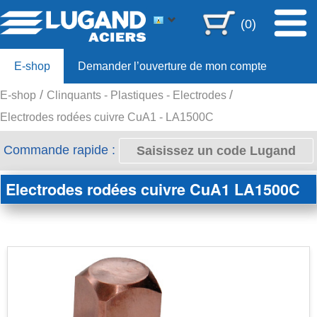
(0)
E-shop
Demander l’ouverture de mon compte
E-shop
Clinquants - Plastiques - Electrodes
Offre 80ans
Electrodes rodées cuivre CuA1 - LA1500C
Commande rapide :
Electrodes rodées cuivre CuA1
LA1500C