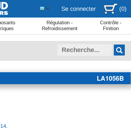
Se connecter
(0)
osants
Régulation -
Contrôle -
triques
Refroidissement
Finition
LA1056B
W14.