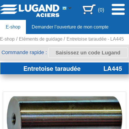
(0)
E-shop
Demander l’ouverture de mon compte
E-shop
Eléments de guidage
Entretoise taraudée - LA445
Offre 80ans
Commande rapide :
Entretoise taraudée
LA445