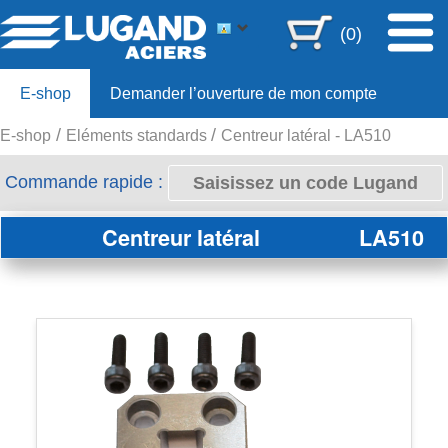
(0)
E-shop
Demander l’ouverture de mon compte
E-shop
Eléments standards
Centreur latéral - LA510
Offre 80ans
Commande rapide :
Centreur latéral
LA510