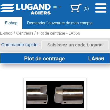
(0)
E-shop
Demander l’ouverture de mon compte
E-shop
Centreurs
Plot de centrage - LA656
Offre 80ans
Commande rapide :
Plot de centrage
LA656