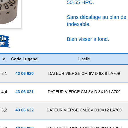
50-55 HRC.
Sans décalage au plan de j
Indexable.
Bien visser à fond.
d
Code Lugand
Libellé
3,1
43 06 620
DATEUR VIERGE CM 6V D 6X 8 LA709
4,4
43 06 621
DATEUR VIERGE CM 8V D 8X10 LA709
5,2
43 06 622
DATEUR VIERGE CM10V D10X12 LA709