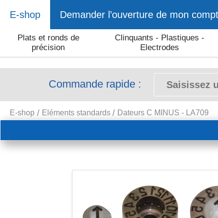
E-shop
Demander l’ouverture de mon comp
Plats et ronds de
Clinquants - Plastiques -
précision
Electrodes
Commande rapide :
E-shop
Eléments standards
Dateurs C MINUS - LA709