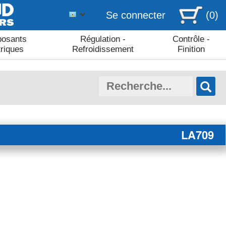
Se connecter
(0)
osants
Régulation -
Contrôle -
triques
Refroidissement
Finition
LA709