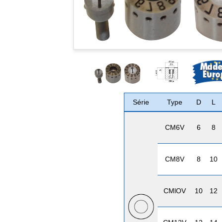
Série
Type
D
L
CM6V
6
8
CM8V
8
10
CMlOV
10
12