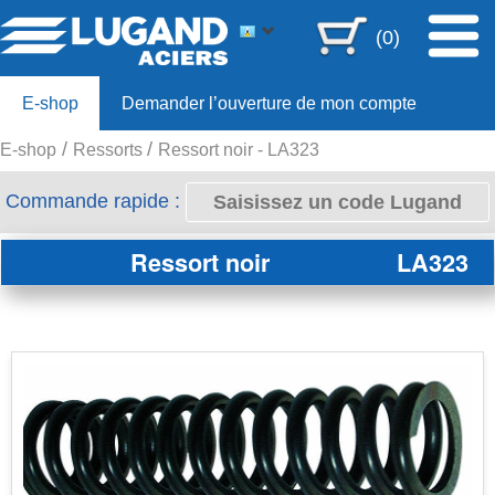
(0)
E-shop
Demander l’ouverture de mon compte
E-shop
Ressorts
Ressort noir - LA323
Offre 80ans
Commande rapide :
Ressort noir
LA323