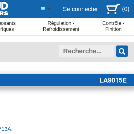
Se connecter
(0)
osants
Régulation -
Contrôle -
triques
Refroidissement
Finition
LA9015E
713A.