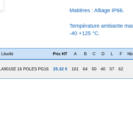
Matières : Alliage IP66.
Température ambiante max
-40 +125 °C.
Libellé
Prix HT
A
B
C
D
L
F
Nb
A9015E 16 POLES PG16
25.32 €
101
64
50
40
57
62