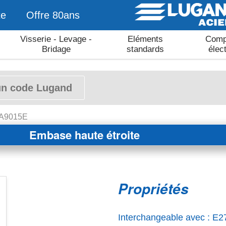
te
Offre 80ans
Visserie - Levage -
Eléments
Comp
Bridage
standards
élec
 LA9015E
Embase haute étroite
Propriétés
Interchangeable avec : E2