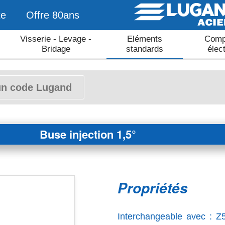
te
Offre 80ans
Visserie - Levage -
Eléments
Comp
Bridage
standards
élec
Buse injection 1,5°
Propriétés
Interchangeable avec : 