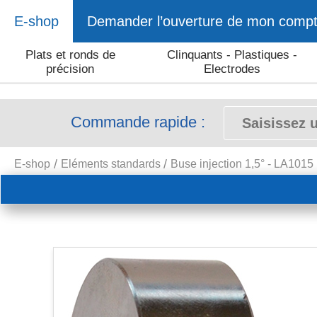
E-shop
Demander l’ouverture de mon comp
Plats et ronds de
Clinquants - Plastiques -
précision
Electrodes
Commande rapide :
E-shop
Eléments standards
Buse injection 1,5° - LA1015