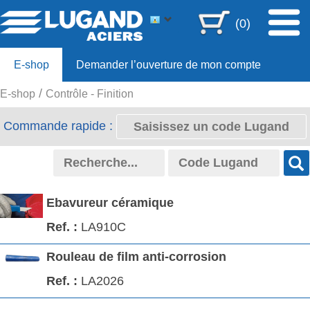
(0)
E-shop
Demander l’ouverture de mon compte
E-shop
Contrôle - Finition
Offre 80ans
Commande rapide :
Ebavureur céramique
LA910C
Rouleau de film anti-corrosion
LA2026