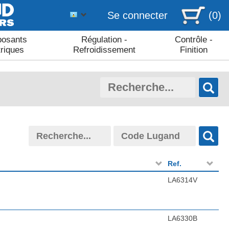
Se connecter
(0)
osants
Régulation -
Contrôle -
triques
Refroidissement
Finition
Ref.
LA6314V
LA6330B