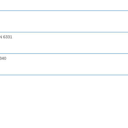
IN 6331
6340