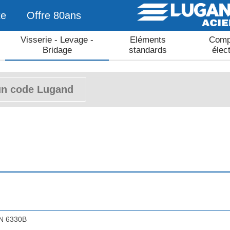
te
Offre 80ans
Visserie - Levage -
Eléments
Comp
Bridage
standards
élec
IN 6330B