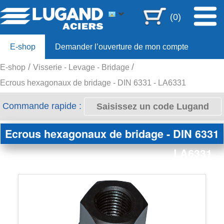
(0)
E-shop
Demander l’ouverture de mon compte
E-shop
Visserie - Levage - Bridage
Offre 80ans
Ecrous hexagonaux de bridage - DIN 6331 - LA6331
Commande rapide :
Ecrous hexagonaux de bridage - DIN 6331
LA6331